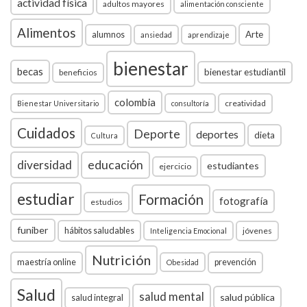
actividad física
adultos mayores
alimentación consciente
Alimentos
Arte
alumnos
ansiedad
aprendizaje
bienestar
becas
bienestar estudiantil
beneficios
colombia
creatividad
Bienestar Universitario
consultoría
Cuidados
Deporte
deportes
dieta
Cultura
diversidad
educación
estudiantes
ejercicio
estudiar
Formación
fotografía
estudios
funiber
hábitos saludables
jóvenes
Inteligencia Emocional
Nutrición
maestría online
prevención
Obesidad
Salud
salud mental
salud pública
salud integral