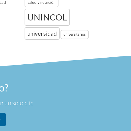
idad
salud y nutrición
UNINCOL
universidad
universitarios
o?
 un solo clic.
r