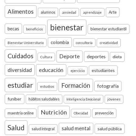
Alimentos
Arte
alumnos
ansiedad
aprendizaje
bienestar
becas
bienestar estudiantil
beneficios
colombia
creatividad
Bienestar Universitario
consultoría
Cuidados
Deporte
deportes
dieta
Cultura
diversidad
educación
estudiantes
ejercicio
estudiar
Formación
fotografía
estudios
funiber
hábitos saludables
jóvenes
Inteligencia Emocional
Nutrición
maestría online
prevención
Obesidad
Salud
salud mental
salud pública
salud integral